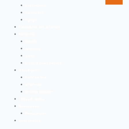
L’organisme
Bâtisseurs
Équipe
Calendrier des activités
Services
Famille
Jeunesse
Aînés
Festival Bon Courage
S’impliquer
Faire un don
Bénévolat
Devenir membre
Offres d’emploi
Ressources
Publications
Nous joindre