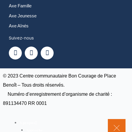
Axe Famille
Axe Jeunesse
Axe Aînés
Suivez-nous
F
Y
I
a
o
n
c
u
s
e
t
t
b
u
a
o
b
g
© 2023 Centre communautaire Bon Courage de Place
o
e
r
Benoît – Tous droits réservés.
k
a
Numéro d’enregistrement d’organisme de charité :
m
891134470 RR 0001
A propos
Approche