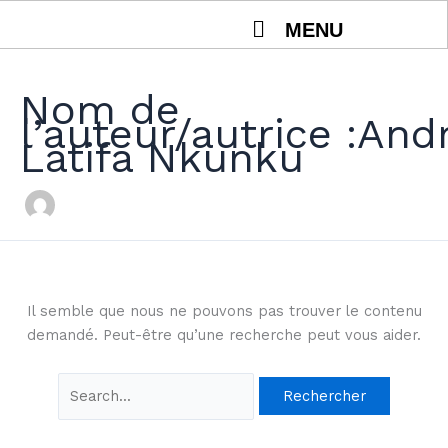
Aller
Rechercher :
MENU
au
contenu
Nom de
l’auteur/autrice :And
Latifa Nkunku
Il semble que nous ne pouvons pas trouver le contenu
demandé. Peut-être qu’une recherche peut vous aider.