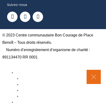
Suivez-nous
F
Y
I
a
o
n
c
u
s
e
t
t
b
u
a
o
b
g
© 2023 Centre communautaire Bon Courage de Place
o
e
r
Benoît – Tous droits réservés.
k
a
Numéro d’enregistrement d’organisme de charité :
m
891134470 RR 0001
A propos
Approche
L’organisme
Bâtisseurs
Équipe
Calendrier des activités