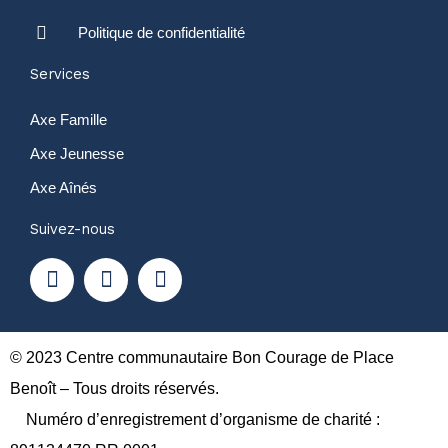
Politique de confidentialité
Services
Axe Famille
Axe Jeunesse
Axe Aînés
Suivez-nous
F
Y
I
a
o
n
c
u
s
e
t
t
b
u
a
o
b
g
© 2023 Centre communautaire Bon Courage de Place
o
e
r
Benoît – Tous droits réservés.
k
a
Numéro d’enregistrement d’organisme de charité :
m