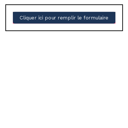
Cliquer ici pour remplir le formulaire
Pour que nous puissions vous inscrire dans
notre liste de bénévoles, veuillez cliquer ci-
dessous pour remplir le formulaire ci-
dessous.