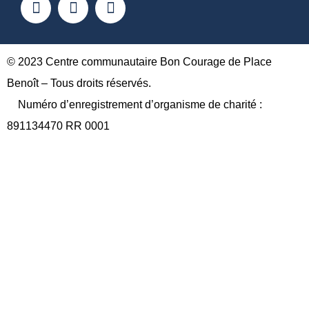
a
o
n
c
u
s
e
t
t
b
u
a
o
b
g
© 2023 Centre communautaire Bon Courage de Place
o
e
r
Benoît – Tous droits réservés.
k
a
Numéro d’enregistrement d’organisme de charité :
m
891134470 RR 0001
A propos
Approche
L’organisme
Bâtisseurs
Équipe
Calendrier des activités
Services
Famille