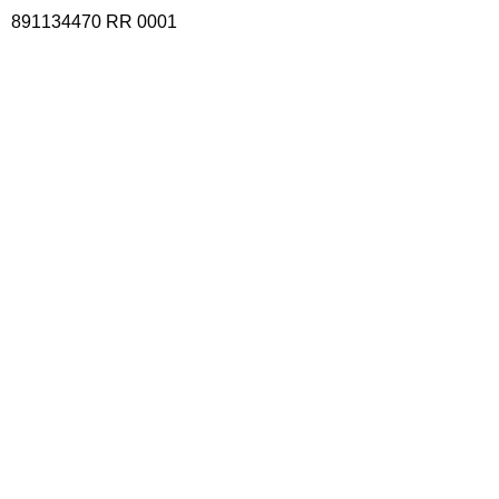
891134470 RR 0001
A propos
Approche
L’organisme
Bâtisseurs
Équipe
Calendrier des activités
Services
Famille
Jeunesse
Aînés
Festival Bon Courage
S’impliquer
Faire un don
Bénévolat
Devenir membre