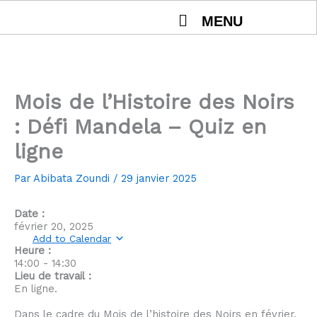
Aller
MENU
au
contenu
Mois de l’Histoire des Noirs
: Défi Mandela – Quiz en
ligne
Par
Abibata Zoundi
/
29 janvier 2025
Date :
février 20, 2025
Add to Calendar
Heure :
14:00
-
14:30
Lieu de travail :
En ligne.
Dans le cadre du Mois de l’histoire des
Noirs
en février,