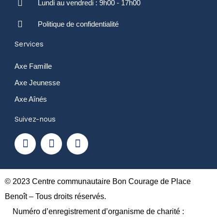
Lundi au vendredi : 9h00 - 17h00
Politique de confidentialité
Services
Axe Famille
Axe Jeunesse
Axe Aînés
Suivez-nous
F
Y
I
a
o
n
c
u
s
e
t
t
b
u
a
o
b
g
© 2023 Centre communautaire Bon Courage de Place
o
e
r
Benoît – Tous droits réservés.
k
a
Numéro d’enregistrement d’organisme de charité :
m