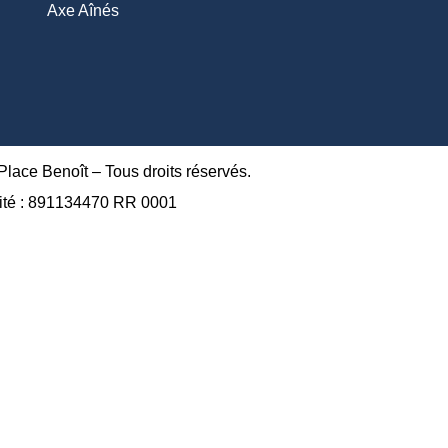
Axe Aînés
ace Benoît – Tous droits réservés.
ité : 891134470 RR 0001
A propos
Approche
L’organisme
Bâtisseurs
Équipe
Calendrier des ac