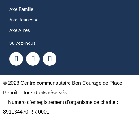
Axe Famille
Axe Jeunesse
Axe Aînés
Suivez-nous
F
Y
I
a
o
n
c
u
s
e
t
t
b
u
a
o
b
g
© 2023 Centre communautaire Bon Courage de Place
o
e
r
Benoît – Tous droits réservés.
k
a
Numéro d’enregistrement d’organisme de charité :
m
891134470 RR 0001
A propos