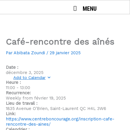
Aller
MENU
au
contenu
Café-rencontre des aînés
Par
Abibata Zoundi
/
29 janvier 2025
Date :
décembre 3, 2025
Add to Calendar
Heure :
11:00
-
13:00
Recurrence:
Weekly from
février 19, 2025
Lieu de travail :
1835 Avenue O'Brien, Saint-Laurent QC H4L 3W6
Link:
https://www.centreboncourage.org/inscription-cafe-
rencontre-des-aines/
Calendrier :