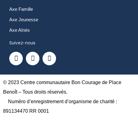
Axe Famille
Axe Jeunesse
Axe Aînés
Suivez-nous
F
Y
I
a
o
n
c
u
s
e
t
t
b
u
a
o
b
g
© 2023 Centre communautaire Bon Courage de Place
o
e
r
Benoît – Tous droits réservés.
k
a
Numéro d’enregistrement d’organisme de charité :
m
891134470 RR 0001
A propos