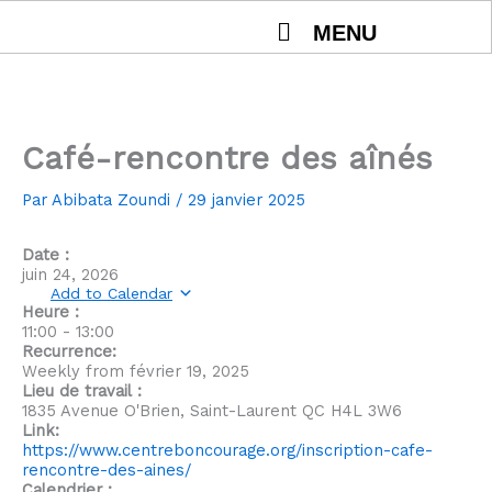
Aller
MENU
au
contenu
Café-rencontre des aînés
Par
Abibata Zoundi
/
29 janvier 2025
Date :
juin 24, 2026
Add to Calendar
Heure :
11:00
-
13:00
Recurrence:
Weekly from
février 19, 2025
Lieu de travail :
1835 Avenue O'Brien, Saint-Laurent QC H4L 3W6
Link:
https://www.centreboncourage.org/inscription-cafe-
rencontre-des-aines/
Calendrier :