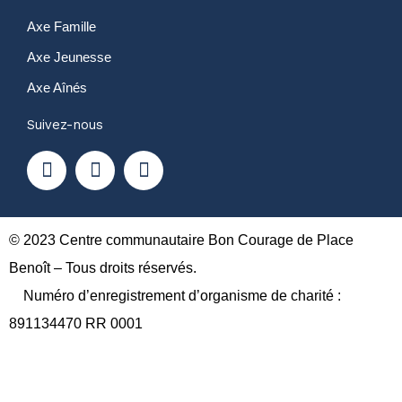
Axe Famille
Axe Jeunesse
Axe Aînés
Suivez-nous
F
Y
I
a
o
n
c
u
s
e
t
t
b
u
a
o
b
g
© 2023 Centre communautaire Bon Courage de Place
o
e
r
Benoît – Tous droits réservés.
k
a
Numéro d’enregistrement d’organisme de charité :
m
891134470 RR 0001
A propos