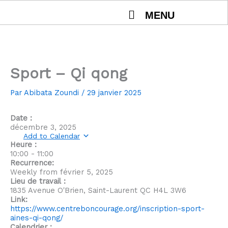
Aller
MENU
au
contenu
Sport – Qi qong
Par
Abibata Zoundi
/
29 janvier 2025
Date :
décembre 3, 2025
Add to Calendar
Heure :
10:00
-
11:00
Recurrence:
Weekly from
février 5, 2025
Lieu de travail :
1835 Avenue O'Brien, Saint-Laurent QC H4L 3W6
Link:
https://www.centreboncourage.org/inscription-sport-
aines-qi-qong/
Calendrier :