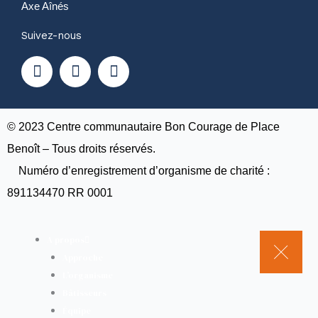
Axe Aînés
Suivez-nous
F
Y
I
a
o
n
c
u
s
e
t
t
b
u
a
o
b
g
© 2023 Centre communautaire Bon Courage de Place
o
e
r
Benoît – Tous droits réservés.
k
a
Numéro d’enregistrement d’organisme de charité :
m
891134470 RR 0001
A propos
Approche
L’organisme
Bâtisseurs
Équipe