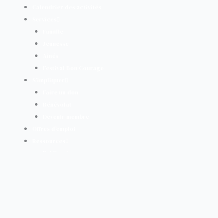
Calendrier des activités
Services
Famille
Jeunesse
Aînés
Festival Bon Courage
S’impliquer
Faire un don
Bénévolat
Devenir membre
Offres d’emploi
Ressources
Publications
Nous joindre