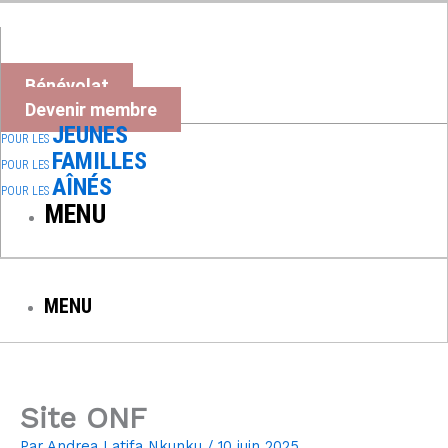
Aller
au
contenu
Bénévolat
Devenir membre
JEUNES
POUR LES
FAMILLES
POUR LES
AÎNÉS
POUR LES
MENU
MENU
Site ONF
Par
Andrea Latifa Nkunku
/
10 juin 2025