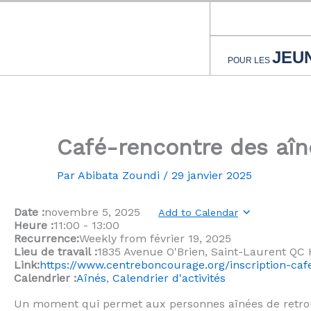
Aller
au
contenu
JEU
POUR LES
Café-rencontre des aîn
Par
Abibata Zoundi
/
29 janvier 2025
Date :
novembre 5, 2025
Add to Calendar
Heure :
11:00
-
13:00
Recurrence:
Weekly from
février 19, 2025
Lieu de travail :
1835 Avenue O'Brien, Saint-Laurent QC
Link:
https://www.centreboncourage.org/inscription-caf
Calendrier :
Aînés
,
Calendrier d'activités
Un moment qui permet aux personnes aînées de retr