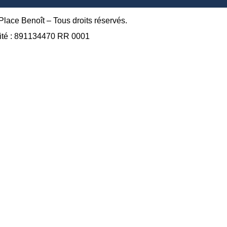
ace Benoît – Tous droits réservés.
ité : 891134470 RR 0001
A propos
Approche
L’organisme
Bâtisseurs
Équipe
Calendrier des ac
Services
Famille
Jeunesse
Aînés