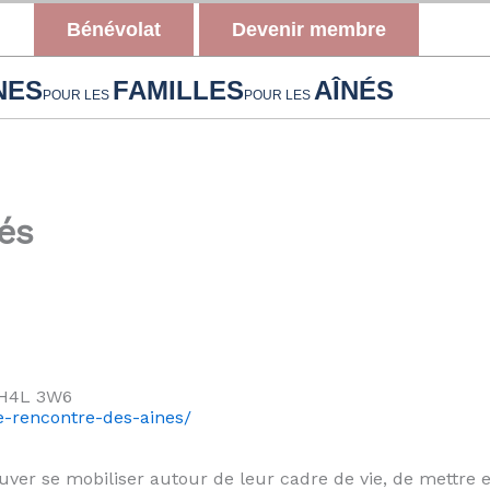
Bénévolat
Devenir membre
NES
FAMILLES
AÎNÉS
POUR LES
POUR LES
és
 H4L 3W6
e-rencontre-des-aines/
ouver
se mobiliser autour de leur cadre de vie, de mettre